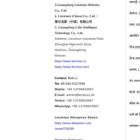
सामग्री
3.Guangdong Liectroux Robotics
Co., Ltd.
वोल्टेज:
4. Liectroux (China) Co., Ltd. /
莱尔克斯（中国）有限公司
पावर: 40 
5. Guangdong Lilin Intelligent
Technology Co., Ltd.
ऑपरेटिं
Address:
Liectroux Industrial Park,
Zhongkai High-tech Zone,
रेटेड इ
Huizhou, Guangdong
Website:
रेटेड उत
https://www.liectroux.cc
https://www.liectroux.tech
आयाम: 
Contact:
Bob Li
नेट वजन
Tel:
86-592-5117538
Mobile:
+86 13799843867
बैटरी: 
E-mail
: admin@liectroux.de
Wechat
: +86 13799843867
बॉक्स क
WhatsApp:
+86 13799843867
पानी की 
Liectroux Aliexpress Stores:
https://www.aliexpress.com
कनेक्शन 
/store/2791190
German Company: