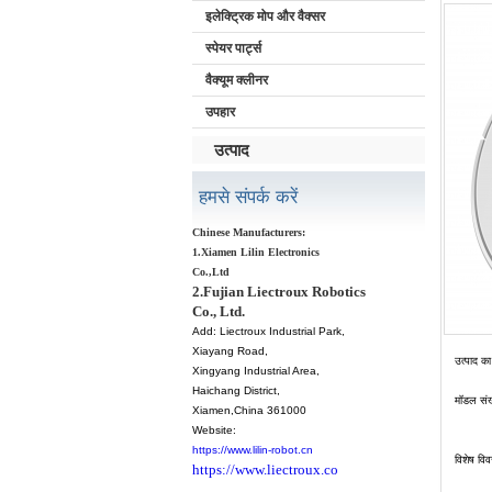
इलेक्ट्रिक मोप और वैक्सर
स्पेयर पार्ट्स
वैक्यूम क्लीनर
उपहार
उत्पाद
हमसे संपर्क करें
Chinese Manufacturers:
1.Xiamen Lilin Electronics
Co.,Ltd
2.Fujian Liectroux Robotics
Co., Ltd.
Add:
Liectroux Industrial Park,
Xiayang Road,
उत्पाद क
Xingyang Industrial Area,
Haichang District
,
मॉडल सं
Xiamen
,China 361000
Website:
https://www.lilin-robot.cn
विशेष विव
https://www.liectroux.co