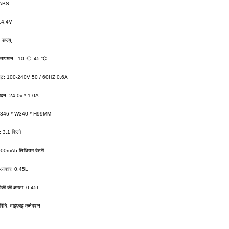
: ABS
 14.4V
डब्ल्यू
ग तापमान: -10 ℃ -45 ℃
नपुट: 100-240V 50 / 60HZ 0.6A
्पादन: 24.0v * 1.0A
L346 * W340 * H99MM
: 3.1 किलो
5000mAh लिथियम बैटरी
ा आकार: 0.45L
टंकी की क्षमता: 0.45L
विधि: वाईफ़ाई कनेक्शन