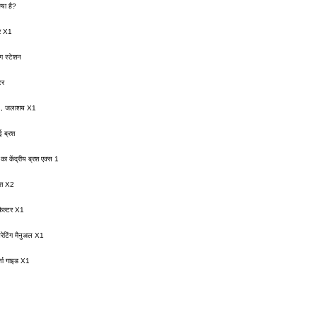
क्या है?
ीर X1
ंग स्टेशन
टर
1, जलाशय X1
 ब्रश
ा केंद्रीय ब्रश एक्स 1
रश X2
िल्टर X1
रेटिंग मैनुअल X1
ता गाइड X1