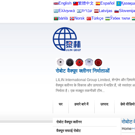
English
繁體中文
Español
Қазақш
Ελληνικά
עברית
Latvijas
Slovenija
bāṅlā
Norsk
Türkçe
Ўзбек тили
रोबोट वैक्यूम क्लीनर निर्माताओं
LILIN International Group Limited, शेन्ज़ेन और ज़ियामेन 
वैक्यूम क्लीनर के विकास और उत्पादन में माहिर हैं, जो स्वतंत्र 
निर्माता है। एक मजबूत तकनीकी टीम...
घर
हमारे बारे में
उत्पाद
डेमो वीडियो
रोबोट व
रोबोट वैक्यूम क्लीनर
Home
>
वैक्यूम सफाई रोबोट