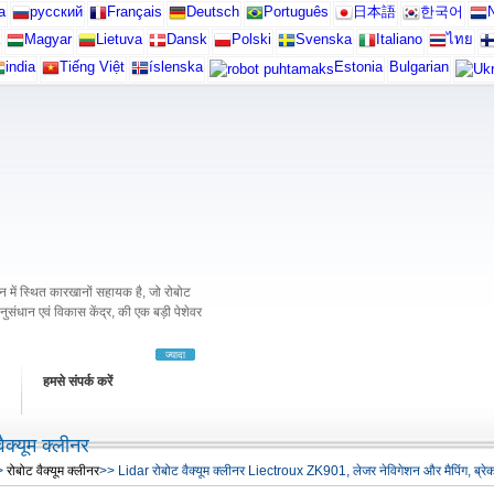
а
русский
Français
Deutsch
Português
日本語
한국어
N
Magyar
Lietuva
Dansk
Polski
Svenska
Italiano
ไทย
india
Tiếng Việt
íslenska
Estonia
Bulgarian
में स्थित कारखानों सहायक है, जो रोबोट
अनुसंधान एवं विकास केंद्र, की एक बड़ी पेशेवर
ज्यादा
हमसे संपर्क करें
ैक्यूम क्लीनर
>
रोबोट वैक्यूम क्लीनर
>> Lidar रोबोट वैक्यूम क्लीनर Liectroux ZK901, लेजर नेविगेशन और मैपिंग, ब्रे