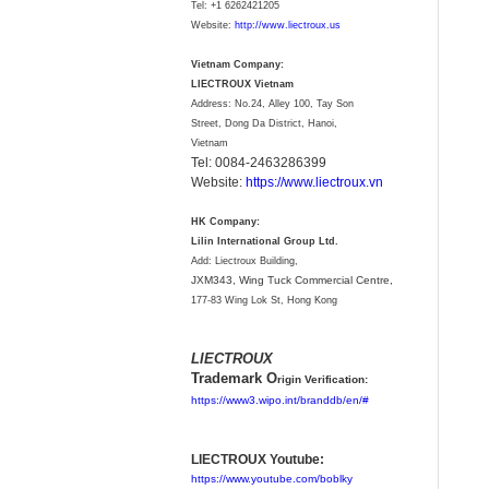
Tel:
+1 6262421205
Website:
http://www.liectroux.us
Vietnam Company:
LIECTROUX Vietnam
Address: No.24, Alley 100, Tay Son
Street, Dong Da District, Hanoi,
Vietnam
Tel: 0084-2463286399
Website:
https://www.liectroux.vn
HK Company:
Lilin International Group Ltd.
Add: Liectroux Building,
JXM343,
Wing Tuck Commercial Centre,
177-83 Wing Lok St, Hong Kong
LIECTROUX
Trademark O
rigin Verification:
https://www3.wipo.int/branddb/en/#
LIECTROUX Youtube:
https://www.youtube.com/boblky