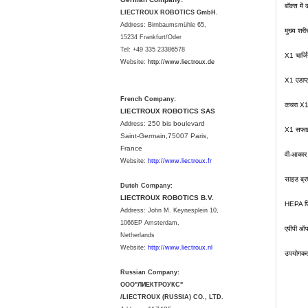
बॉक्स में 
LIECTROUX ROBOTICS GmbH.
Address: Birnbaumsmühle 65,
मुख्य शर
15234 Frankfurt/Oder
Tel: +49 335 23386578
X1 चार्जि
Website:
http://www.liectroux.
de
X1 एडाप्
French Company:
कचरा X
LIECTROUX ROBOTICS SAS
250 bis boulevard
Address:
X1 सफाई
Saint-Germain,75007 Paris,
France
वी-आकार क
Website:
http://www.liectroux.fr
साइड ब्
Dutch Company:
LIECTROUX ROBOTICS B.V.
HEPA फ़
Address:
John M. Keynesplein 10,
1066EP Amsterdam,
एपीपी ऑप
Netherlands
Website:
http://www.liectroux.nl
उपयोगकर्
Russian Company:
ООО"ЛИЕКТРОУКС"
/LIECTROUX (RUSSIA) CO., LTD.