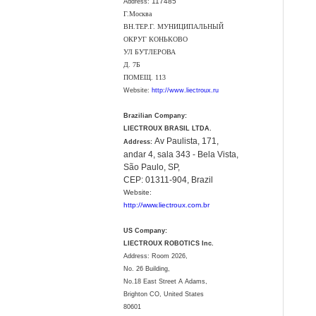
117485
Address:
Г.Москва
ВН.ТЕР.Г. МУНИЦИПАЛЬНЫЙ
ОКРУГ КОНЬКОВО
УЛ БУТЛЕРОВА
Д. 7Б
ПОМЕЩ. 113
Website:
http://www.liectroux.ru
Brazilian Company:
LIECTROUX BRASIL LTDA.
Av Paulista, 171,
Address:
andar 4, sala 343 - Bela Vista,
São Paulo, SP,
CEP: 01311-904, Brazil
Website:
http://www.liectroux.com.br
US Company:
LIECTROUX ROBOTICS Inc.
Address: Room 2026,
No. 26 Building,
No.18 East Street A Adams,
Brighton CO, United States
80601