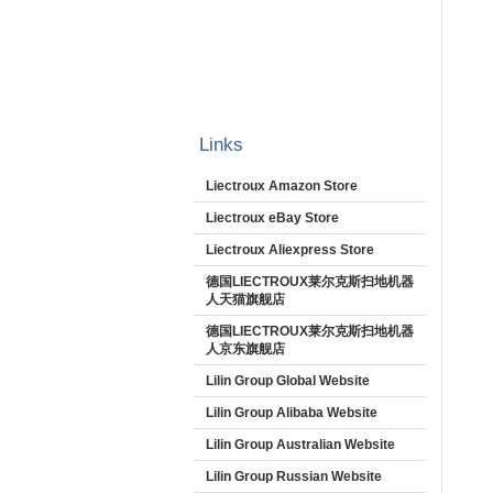
Links
Liectroux Amazon Store
Liectroux eBay Store
Liectroux Aliexpress Store
德国LIECTROUX莱尔克斯扫地机器
人天猫旗舰店
德国LIECTROUX莱尔克斯扫地机器
人京东旗舰店
Lilin Group Global Website
Lilin Group Alibaba Website
Lilin Group Australian Website
Lilin Group Russian Website