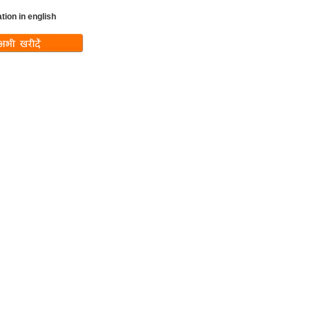
ation in english
ndefined variable
w_text in
ux-
includes/templates/th
lates/tpl_product_i
.php
on line
37