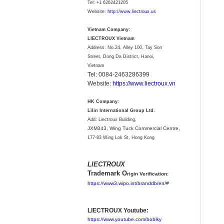
Tel:
+1 6262421205
Website:
http://www.liectroux.us
Vietnam Company:
LIECTROUX Vietnam
Address: No.24, Alley 100, Tay Son
Street, Dong Da District, Hanoi,
Vietnam
Tel: 0084-2463286399
Website:
https://www.liectroux.vn
HK Company:
Lilin International Group Ltd.
Add: Liectroux Building,
JXM343,
Wing Tuck Commercial Centre,
177-83 Wing Lok St, Hong Kong
LIECTROUX
Trademark O
rigin Verification:
https://www3.wipo.int/branddb/en/#
LIECTROUX Youtube:
https://www.youtube.com/boblky