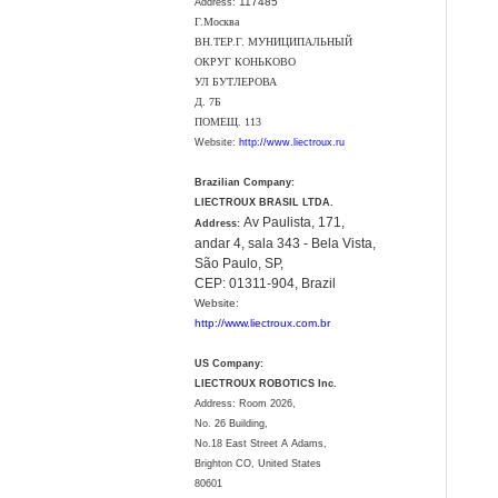
117485
Address:
Г.Москва
ВН.ТЕР.Г. МУНИЦИПАЛЬНЫЙ
ОКРУГ КОНЬКОВО
УЛ БУТЛЕРОВА
Д. 7Б
ПОМЕЩ. 113
Website:
http://www.liectroux.ru
Brazilian Company:
LIECTROUX BRASIL LTDA.
Av Paulista, 171,
Address:
andar 4, sala 343 - Bela Vista,
São Paulo, SP,
CEP: 01311-904, Brazil
Website:
http://www.liectroux.com.br
US Company:
LIECTROUX ROBOTICS Inc.
Address: Room 2026,
No. 26 Building,
No.18 East Street A Adams,
Brighton CO, United States
80601