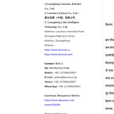
3.Guangdong Liectroux Robotics
Co., Ltd.
4. Liectroux (China) Co., Ltd. /
莱尔克斯（中国）有限公司
5. Guangdong Lilin Intelligent
विवरण
:
Technology Co., Ltd.
Address:
Liectroux Industrial Park,
Zhongkai High-tech Zone,
इस
मॉ
Huizhou, Guangdong
Website:
कम
शोर
https://www.liectroux.cc
एलसीडी
https://www.liectroux.tech
बैकलाइ
Contact:
Bob Li
Tel:
86-592-5117538
दो
तरह
Mobile:
+86 13799843867
E-mail
: admin@liectroux.de
काम
अन
Wechat
: +86 13799843867
वायरले
WhatsApp:
+86 13799843867
युंग
विध्
Liectroux Aliexpress Stores:
बेहतर
प
https://www.aliexpress.com
/store/2791190
व्यापक
,
German Company: