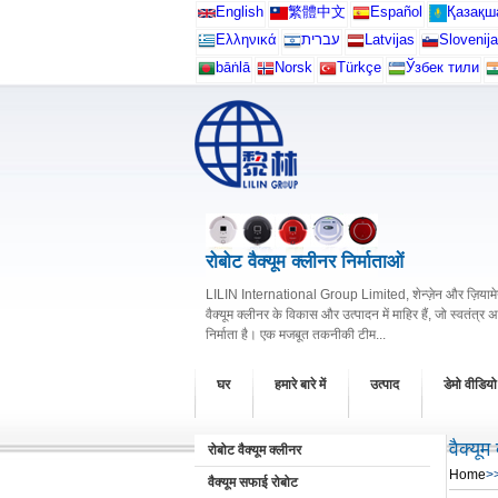
English
繁體中文
Español
Қазақш
Ελληνικά
עברית
Latvijas
Slovenija
bāṅlā
Norsk
Türkçe
Ўзбек тили
रोबोट वैक्यूम क्लीनर निर्माताओं
LILIN International Group Limited, शेन्ज़ेन और ज़ियामेन 
वैक्यूम क्लीनर के विकास और उत्पादन में माहिर हैं, जो स्वतंत्र 
निर्माता है। एक मजबूत तकनीकी टीम...
घर
हमारे बारे में
उत्पाद
डेमो वीडियो
वैक्यूम
रोबोट वैक्यूम क्लीनर
Home
>
वैक्यूम सफाई रोबोट