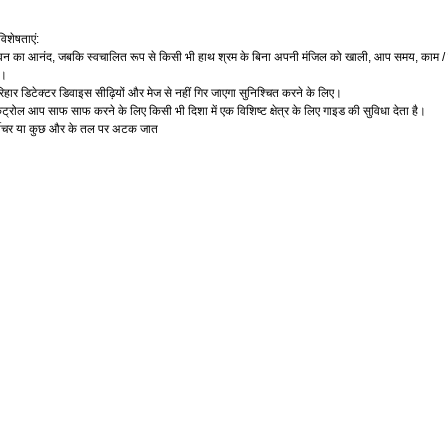
विशेषताएं
:
वन
का
आनंद
जबकि
स्वचालित
रूप
से
किसी
भी
हाथ
श्रम
के
बिना
अपनी
मंजिल
को
खाली
आप
समय
काम
,
,
,
/
ं।
िहार
डिटेक्टर
डिवाइस
सीढ़ियों
और
मेज
से
नहीं
गिर
जाएगा
सुनिश्चित
करने
के
लिए।
ंट्रोल
आप
साफ
साफ
करने
के
लिए
किसी
भी
दिशा
में
एक
विशिष्ट
क्षेत्र
के
लिए
गाइड
की
सुविधा
देता
है।
ीचर
या
कुछ
और
के
तल
पर
अटक
जात