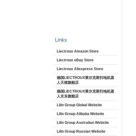
Links
Liectroux Amazon Store
Liectroux eBay Store
Liectroux Aliexpress Store
德国LIECTROUX莱尔克斯扫地机器
人天猫旗舰店
德国LIECTROUX莱尔克斯扫地机器
人京东旗舰店
Lilin Group Global Website
Lilin Group Alibaba Website
Lilin Group Australian Website
Lilin Group Russian Website