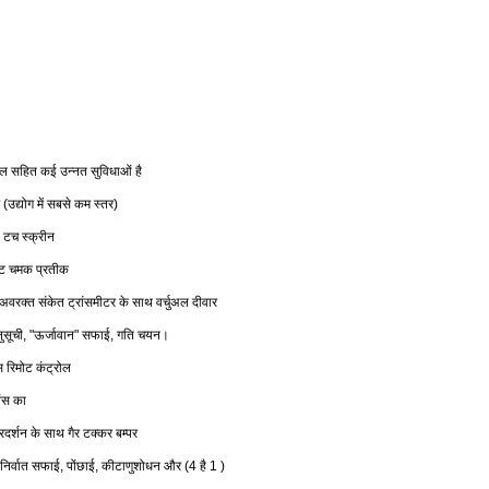
डल
सहित
कई
उन्नत
सुविधाओं
है
उद्योग
में
सबसे
कम
स्तर
(
)
टच
स्क्रीन
ट
चमक
प्रतीक
अवरक्त
संकेत
ट्रांसमीटर
के
साथ
वर्चुअल
दीवार
ुसूची
ऊर्जावान
सफाई
गति
चयन।
, "
"
,
स
रिमोट
कंट्रोल
वंस
का
्रदर्शन
के
साथ
गैर
टक्कर
बम्पर
निर्वात
सफाई
पोंछाई
कीटाणुशोधन
और
है
,
,
(4
1 )