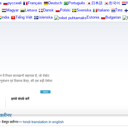
а
русский
Français
Deutsch
Português
日本語
한국어
N
Magyar
Lietuva
Dansk
Polski
Svenska
Italiano
ไทย
india
Tiếng Việt
íslenska
Estonia
Bulgarian
में स्थित कारखानों सहायक है, जो रोबोट
अनुसंधान एवं विकास केंद्र, की एक बड़ी पेशेवर
ज्यादा
हमसे संपर्क करें
 क्लीनर
>
वैक्यूम क्लीनर
>> hindi translation in english