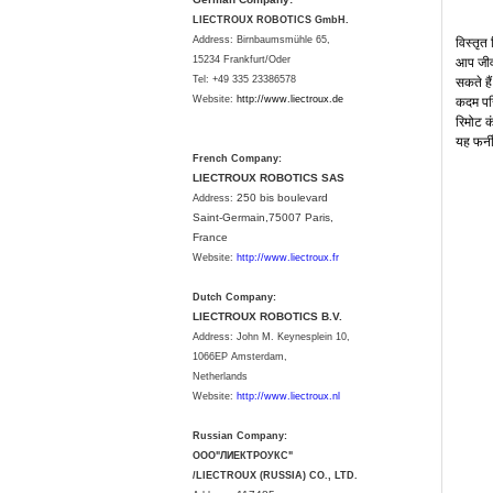
LIECTROUX ROBOTICS GmbH.
विस्तृत
Address: Birnbaumsmühle 65,
आप
जी
15234 Frankfurt/Oder
सकते
है
Tel: +49 335 23386578
कदम
पर
Website:
http://www.liectroux.
de
रिमोट
क
यह
फर्न
French Company:
LIECTROUX ROBOTICS SAS
250 bis boulevard
Address:
Saint-Germain,75007 Paris,
France
Website:
http://www.liectroux.fr
Dutch Company:
LIECTROUX ROBOTICS B.V.
Address:
John M. Keynesplein 10,
1066EP Amsterdam,
Netherlands
Website:
http://www.liectroux.nl
Russian Company:
ООО"ЛИЕКТРОУКС"
/LIECTROUX (RUSSIA) CO., LTD.