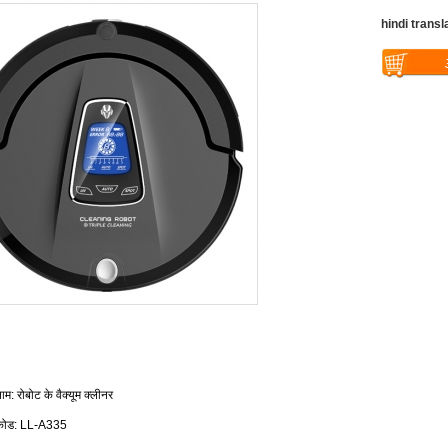
hindi transl
Warning
: U
$vii_buy_no
/web/liectro
global.com/
eme100/temp
nfo_display
ाम
रोबोट के वैक्यूम क्लीनर
:
कोड
:
LL-A335