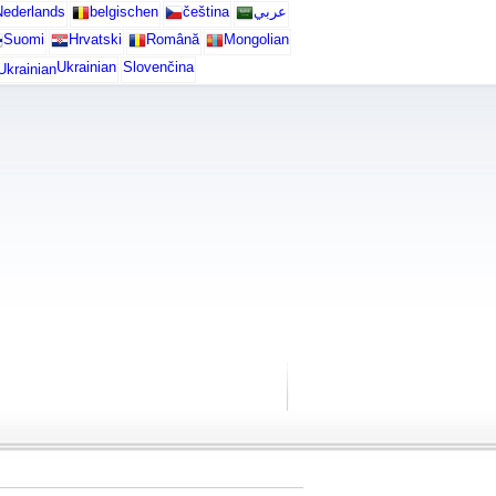
ederlands
belgischen
čeština
عربي
Suomi
Hrvatski
Română
Mongolian
Ukrainian
Slovenčina