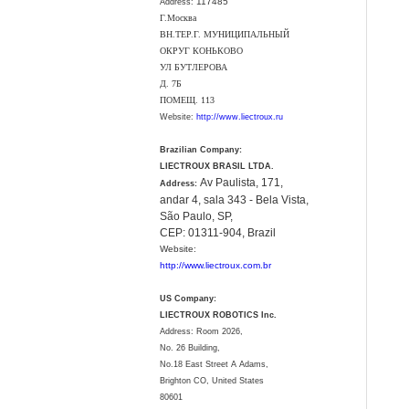
117485
Address:
Г.Москва
ВН.ТЕР.Г. МУНИЦИПАЛЬНЫЙ
ОКРУГ КОНЬКОВО
УЛ БУТЛЕРОВА
Д. 7Б
ПОМЕЩ. 113
Website:
http://www.liectroux.ru
Brazilian Company:
LIECTROUX BRASIL LTDA.
Av Paulista, 171,
Address:
andar 4, sala 343 - Bela Vista,
São Paulo, SP,
CEP: 01311-904, Brazil
Website:
http://www.liectroux.com.br
US Company:
LIECTROUX ROBOTICS Inc.
Address: Room 2026,
No. 26 Building,
No.18 East Street A Adams,
Brighton CO, United States
80601