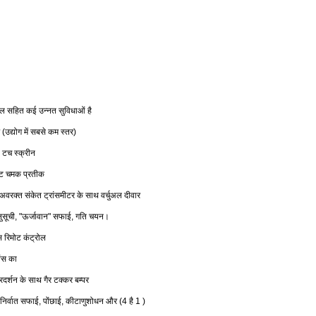
डल
सहित
कई
उन्नत
सुविधाओं
है
उद्योग
में
सबसे
कम
स्तर
(
)
टच
स्क्रीन
ट
चमक
प्रतीक
अवरक्त
संकेत
ट्रांसमीटर
के
साथ
वर्चुअल
दीवार
ुसूची
ऊर्जावान
सफाई
गति
चयन।
, "
"
,
स
रिमोट
कंट्रोल
वंस
का
्रदर्शन
के
साथ
गैर
टक्कर
बम्पर
निर्वात
सफाई
पोंछाई
कीटाणुशोधन
और
है
,
,
(4
1 )