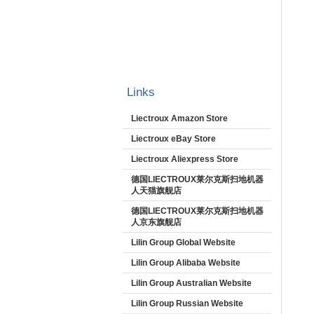
Links
Liectroux Amazon Store
Liectroux eBay Store
Liectroux Aliexpress Store
德国LIECTROUX莱尔克斯扫地机器
人天猫旗舰店
德国LIECTROUX莱尔克斯扫地机器
人京东旗舰店
Lilin Group Global Website
Lilin Group Alibaba Website
Lilin Group Australian Website
Lilin Group Russian Website