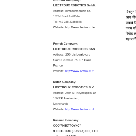
LIECTROUX ROBOTICS GmbH.
विस्तृत
Address: Birnbaumsmühle 65,
आप
जी
15234 Frankfurt/Oder
सकते
है
Tel: +49 335 23386578
कदम
पर
Website:
http://www.liectroux.
de
रिमोट
क
यह
फर्न
French Company:
LIECTROUX ROBOTICS SAS
250 bis boulevard
Address:
Saint-Germain,75007 Paris,
France
Website:
http://www.liectroux.fr
Dutch Company:
LIECTROUX ROBOTICS B.V.
Address:
John M. Keynesplein 10,
1066EP Amsterdam,
Netherlands
Website:
http://www.liectroux.nl
Russian Company:
ООО"ЛИЕКТРОУКС"
/LIECTROUX (RUSSIA) CO., LTD.