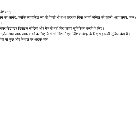
विशेषताएं
:
वन
का
आनंद
जबकि
स्वचालित
रूप
से
किसी
भी
हाथ
श्रम
के
बिना
अपनी
मंजिल
को
खाली
आप
समय
काम
,
,
,
/
ं।
िहार
डिटेक्टर
डिवाइस
सीढ़ियों
और
मेज
से
नहीं
गिर
जाएगा
सुनिश्चित
करने
के
लिए।
ंट्रोल
आप
साफ
साफ
करने
के
लिए
किसी
भी
दिशा
में
एक
विशिष्ट
क्षेत्र
के
लिए
गाइड
की
सुविधा
देता
है।
ीचर
या
कुछ
और
के
तल
पर
अटक
जात