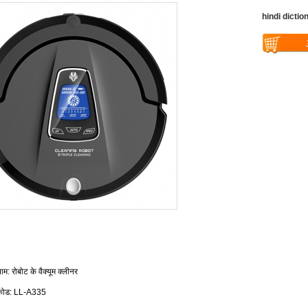
hindi dictio
Warning
: U
$vii_buy_no
/web/liectro
global.com/
eme100/temp
nfo_display
ाम
रोबोट के वैक्यूम क्लीनर
:
कोड
:
LL-A335