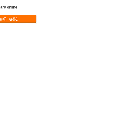
nary online
ndefined variable
w_text in
ux-
includes/templates/th
lates/tpl_product_i
.php
on line
37