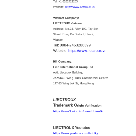
Tel:
+1 6262421205
Website:
http://www.liectroux.us
Vietnam Company:
LIECTROUX Vietnam
Address: No.24, Alley 100, Tay Son
Street, Dong Da District, Hanoi,
Vietnam
Tel: 0084-2463286399
Website:
https://www.liectroux.vn
HK Company:
Lilin International Group Ltd.
Add: Liectroux Building,
JXM343,
Wing Tuck Commercial Centre,
177-83 Wing Lok St, Hong Kong
LIECTROUX
Trademark O
rigin Verification:
https://www3.wipo.int/branddb/en/#
LIECTROUX Youtube:
https://www.youtube.com/boblky