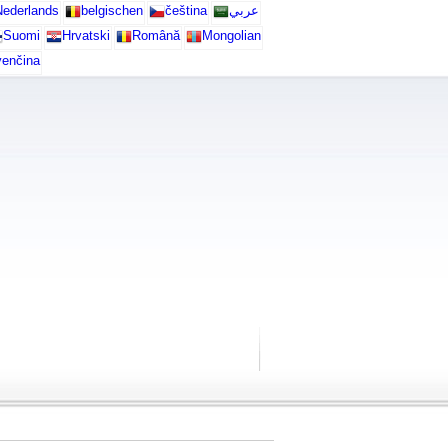
ederlands
belgischen
čeština
عربي
Suomi
Hrvatski
Română
Mongolian
venčina