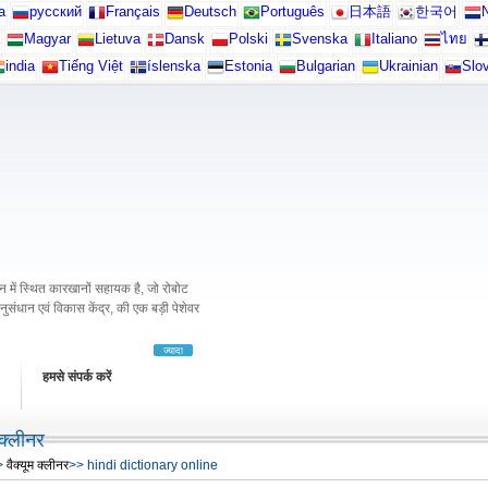
а
русский
Français
Deutsch
Português
日本語
한국어
N
Magyar
Lietuva
Dansk
Polski
Svenska
Italiano
ไทย
india
Tiếng Việt
íslenska
Estonia
Bulgarian
Ukrainian
Slo
में स्थित कारखानों सहायक है, जो रोबोट
अनुसंधान एवं विकास केंद्र, की एक बड़ी पेशेवर
ज्यादा
हमसे संपर्क करें
 क्लीनर
>
वैक्यूम क्लीनर
>> hindi dictionary online