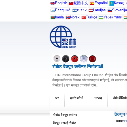
English
繁體中文
Español
Қазақш
Ελληνικά
עברית
Latvijas
Slovenija
bāṅlā
Norsk
Türkçe
Ўзбек тили
रोबोट वैक्यूम क्लीनर निर्माताओं
LILIN International Group Limited, शेन्ज़ेन और ज़ियामेन 
वैक्यूम क्लीनर के विकास और उत्पादन में माहिर हैं, जो स्वतंत्र 
निर्माता है। एक मजबूत तकनीकी टीम...
घर
हमारे बारे में
उत्पाद
डेमो वीडियो
वैक्यूम
रोबोट वैक्यूम क्लीनर
Home
>
वैक्यूम सफाई रोबोट