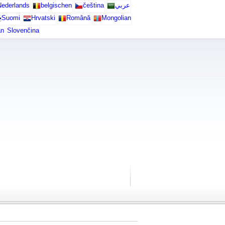
ederlands
belgischen
čeština
عربي
Suomi
Hrvatski
Română
Mongolian
an
Slovenčina