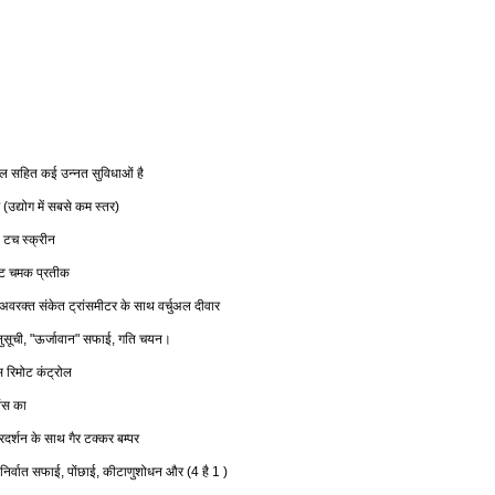
डल
सहित
कई
उन्नत
सुविधाओं
है
उद्योग
में
सबसे
कम
स्तर
(
)
टच
स्क्रीन
ट
चमक
प्रतीक
अवरक्त
संकेत
ट्रांसमीटर
के
साथ
वर्चुअल
दीवार
ुसूची
ऊर्जावान
सफाई
गति
चयन।
, "
"
,
स
रिमोट
कंट्रोल
वंस
का
्रदर्शन
के
साथ
गैर
टक्कर
बम्पर
निर्वात
सफाई
पोंछाई
कीटाणुशोधन
और
है
,
,
(4
1 )