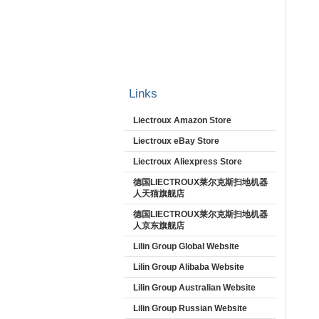
Links
Liectroux Amazon Store
Liectroux eBay Store
Liectroux Aliexpress Store
德国LIECTROUX莱尔克斯扫地机器
人天猫旗舰店
德国LIECTROUX莱尔克斯扫地机器
人京东旗舰店
Lilin Group Global Website
Lilin Group Alibaba Website
Lilin Group Australian Website
Lilin Group Russian Website