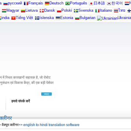
а
русский
Français
Deutsch
Português
日本語
한국어
N
Magyar
Lietuva
Dansk
Polski
Svenska
Italiano
ไทย
india
Tiếng Việt
íslenska
Estonia
Bulgarian
Ukraini
में स्थित कारखानों सहायक है, जो रोबोट
अनुसंधान एवं विकास केंद्र, की एक बड़ी पेशेवर
ज्यादा
हमसे संपर्क करें
 क्लीनर
>
वैक्यूम क्लीनर
>> english to hindi translation software