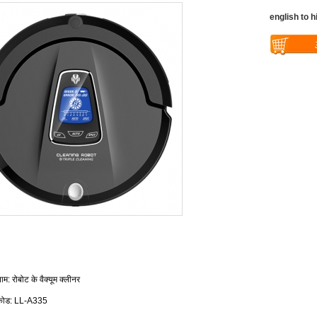
english to h
Warning
: U
$vii_buy_no
/web/liectro
global.com/
eme100/temp
nfo_display
ाम
रोबोट के वैक्यूम क्लीनर
:
कोड
:
LL-A335