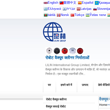
English
繁體中文
Español
Қазақш
Ελληνικά
עברית
Latvijas
Slovenija
bāṅlā
Norsk
Türkçe
Ўзбек тили
रोबोट वैक्यूम क्लीनर निर्माताओं
LILIN International Group Limited, शेन्ज़ेन और ज़ियामेन 
वैक्यूम क्लीनर के विकास और उत्पादन में माहिर हैं, जो स्वतंत्र 
निर्माता है। एक मजबूत तकनीकी टीम...
घर
हमारे बारे में
उत्पाद
डेमो वीडियो
वैक्यूम
रोबोट वैक्यूम क्लीनर
Home
>
वैक्यूम सफाई रोबोट