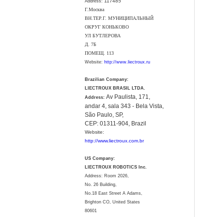
117485
Address:
Г.Москва
ВН.ТЕР.Г. МУНИЦИПАЛЬНЫЙ
ОКРУГ КОНЬКОВО
УЛ БУТЛЕРОВА
Д. 7Б
ПОМЕЩ. 113
Website:
http://www.liectroux.ru
Brazilian Company:
LIECTROUX BRASIL LTDA.
Av Paulista, 171,
Address:
andar 4, sala 343 - Bela Vista,
São Paulo, SP,
CEP: 01311-904, Brazil
Website:
http://www.liectroux.com.br
US Company:
LIECTROUX ROBOTICS Inc.
Address: Room 2026,
No. 26 Building,
No.18 East Street A Adams,
Brighton CO, United States
80601