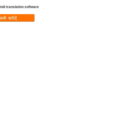
indi translation software
ndefined variable
w_text in
ux-
includes/templates/th
lates/tpl_product_i
.php
on line
37