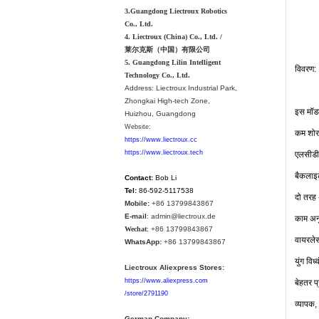
3.Guangdong Liectroux Robotics
Co., Ltd.
4. Liectroux (China) Co., Ltd. /
莱尔克斯（中国）有限公司
5. Guangdong Lilin Intelligent
विवरण
:
Technology Co., Ltd.
Address:
Liectroux Industrial Park,
Zhongkai High-tech Zone,
इस
मॉ
Huizhou, Guangdong
Website:
कम
शोर
https://www.liectroux.cc
एलसीडी
https://www.liectroux.tech
बैकलाइ
Contact:
Bob Li
Tel:
86-592-5117538
दो
तरह
Mobile:
+86 13799843867
E-mail
: admin@liectroux.de
काम
अन
Wechat
: +86 13799843867
वायरले
WhatsApp:
+86 13799843867
युंग
विध्
Liectroux Aliexpress Stores:
बेहतर
प
https://www.aliexpress.com
/store/2791190
व्यापक
,
German Company: