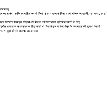
विशेषताएं
:
वन
का
आनंद
जबकि
स्वचालित
रूप
से
किसी
भी
हाथ
श्रम
के
बिना
अपनी
मंजिल
को
खाली
आप
समय
काम
,
,
,
/
ं।
िहार
डिटेक्टर
डिवाइस
सीढ़ियों
और
मेज
से
नहीं
गिर
जाएगा
सुनिश्चित
करने
के
लिए।
ंट्रोल
आप
साफ
साफ
करने
के
लिए
किसी
भी
दिशा
में
एक
विशिष्ट
क्षेत्र
के
लिए
गाइड
की
सुविधा
देता
है।
ीचर
या
कुछ
और
के
तल
पर
अटक
जात