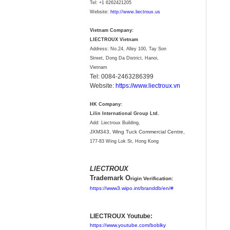
Tel:
+1 6262421205
Website:
http://www.liectroux.us
Vietnam Company:
LIECTROUX Vietnam
Address: No.24, Alley 100, Tay Son
Street, Dong Da District, Hanoi,
Vietnam
Tel: 0084-2463286399
Website:
https://www.liectroux.vn
HK Company:
Lilin International Group Ltd.
Add: Liectroux Building,
JXM343,
Wing Tuck Commercial Centre,
177-83 Wing Lok St, Hong Kong
LIECTROUX
Trademark O
rigin Verification:
https://www3.wipo.int/branddb/en/#
LIECTROUX Youtube:
https://www.youtube.com/boblky