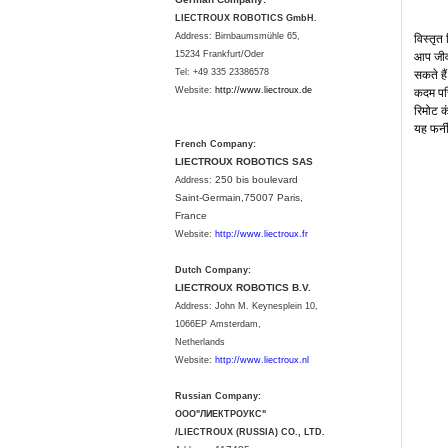
LIECTROUX ROBOTICS GmbH.
विस्तृत
Address: Birnbaumsmühle 65,
आप
जी
15234 Frankfurt/Oder
सकते
है
Tel: +49 335 23386578
कदम
पर
Website:
http://www.liectroux.
de
रिमोट
क
यह
फर्न
French Company:
LIECTROUX ROBOTICS SAS
250 bis boulevard
Address:
Saint-Germain,75007 Paris,
France
Website:
http://www.liectroux.fr
Dutch Company:
LIECTROUX ROBOTICS B.V.
Address:
John M. Keynesplein 10,
1066EP Amsterdam,
Netherlands
Website:
http://www.liectroux.nl
Russian Company:
ООО"ЛИЕКТРОУКС"
/LIECTROUX (RUSSIA) CO., LTD.