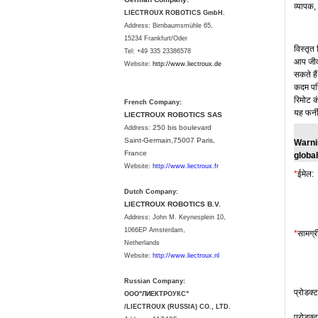
व्यापक
,
LIECTROUX ROBOTICS GmbH.
Address: Birnbaumsmühle 65,
15234 Frankfurt/Oder
विस्तृत
Tel: +49 335 23386578
आप
जी
Website:
http://www.liectroux.
de
सकते
है
कदम
पर
रिमोट
क
French Company:
यह
फर्न
LIECTROUX ROBOTICS SAS
250 bis boulevard
Address:
Saint-Germain,75007 Paris,
Warni
France
globa
Website:
http://www.liectroux.fr
*
ईमेल:
Dutch Company:
LIECTROUX ROBOTICS B.V.
Address:
John M. Keynesplein 10,
1066EP Amsterdam,
*
सामग्र
Netherlands
Website:
http://www.liectroux.nl
Russian Company:
प्रोडक्
ООО"ЛИЕКТРОУКС"
/LIECTROUX (RUSSIA) CO., LTD.
प्रोडक्