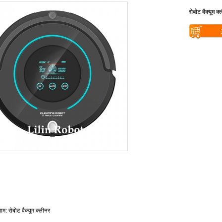
रोबोट वैक्यूम 
Warning
: U
$vii_buy_no
/web/liectro
global.com/
eme100/temp
nfo_display
ाम
रोबोट
वैक्यूम
क्लीनर
: