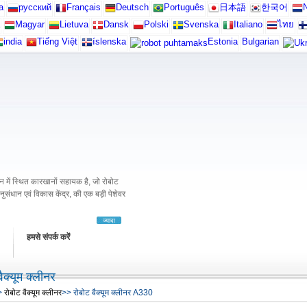
а
русский
Français
Deutsch
Português
日本語
한국어
N
Magyar
Lietuva
Dansk
Polski
Svenska
Italiano
ไทย
india
Tiếng Việt
íslenska
Estonia
Bulgarian
में स्थित कारखानों सहायक है, जो रोबोट
अनुसंधान एवं विकास केंद्र, की एक बड़ी पेशेवर
ज्यादा
हमसे संपर्क करें
ैक्यूम क्लीनर
>
रोबोट वैक्यूम क्लीनर
>> रोबोट वैक्यूम क्लीनर A330