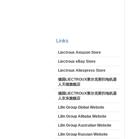
Links
Liectroux Amazon Store
Liectroux eBay Store
Liectroux Aliexpress Store
德国LIECTROUX莱尔克斯扫地机器
人天猫旗舰店
德国LIECTROUX莱尔克斯扫地机器
人京东旗舰店
Lilin Group Global Website
Lilin Group Alibaba Website
Lilin Group Australian Website
Lilin Group Russian Website