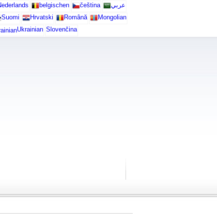
ederlands
belgischen
čeština
عربي
Suomi
Hrvatski
Română
Mongolian
Ukrainian
Slovenčina