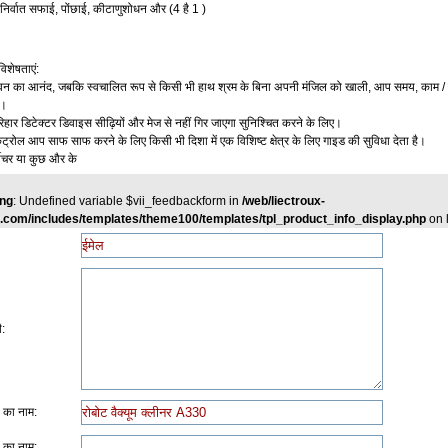
निर्वात
सफाई
पोंछाई
कीटाणुशोधन
और
है
,
,
(4
1 )
विशेषताएं
:
वन
का
आनंद
जबकि
स्वचालित
रूप
से
किसी
भी
हाथ
श्रम
के
बिना
अपनी
मंजिल
को
खाली
आप
समय
काम
,
,
,
/
ं।
िहार
डिटेक्टर
डिवाइस
सीढ़ियों
और
मेज
से
नहीं
गिर
जाएगा
सुनिश्चित
करने
के
लिए।
ंट्रोल
आप
साफ
साफ
करने
के
लिए
किसी
भी
दिशा
में
एक
विशिष्ट
क्षेत्र
के
लिए
गाइड
की
सुविधा
देता
है।
ीचर
या
कुछ
और
के
ng
: Undefined variable $vii_feedbackform in
/web/liectroux-
l.com/includes/templates/theme100/templates/tpl_product_info_display.php
on 
ी:
ट का नाम:
ट का नाम: