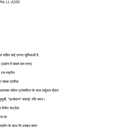
कोड
:
LL-A330
डल
सहित
कई
उन्नत
सुविधाओं
है
उद्योग
में
सबसे
कम
स्तर
(
)
टच
स्क्रीन
ट
चमक
प्रतीक
अवरक्त
संकेत
ट्रांसमीटर
के
साथ
वर्चुअल
दीवार
ुसूची
ऊर्जावान
सफाई
गति
चयन।
, "
"
,
स
रिमोट
कंट्रोल
वंस
का
्रदर्शन
के
साथ
गैर
टक्कर
बम्पर