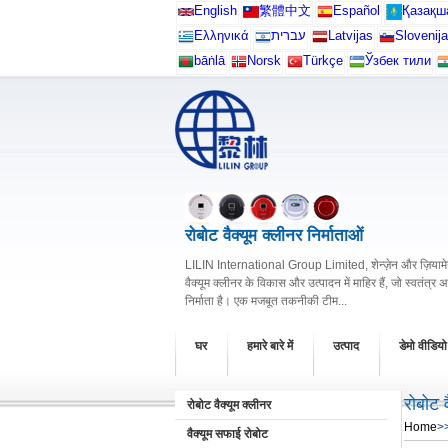
English
繁體中文
Español
Қазақш
Ελληνικά
עברית
Latvijas
Slovenija
bāṅlā
Norsk
Türkçe
Ўзбек тили
रोबोट वैक्यूम क्लीनर निर्माताओं
LILIN International Group Limited, शेन्ज़ेन और ज़ियामेन 
वैक्यूम क्लीनर के विकास और उत्पादन में माहिर हैं, जो स्वतंत्र 
निर्माता है। एक मजबूत तकनीकी टीम...
घर
हमारे बारे में
उत्पाद
डेमो वीडियो
रोबोट व
रोबोट वैक्यूम क्लीनर
Home
>
वैक्यूम सफाई रोबोट