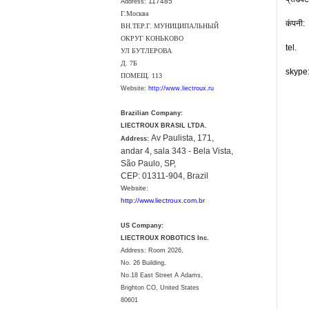
117485
Address:
Г.Москва
कंपनी:
ВН.ТЕР.Г. МУНИЦИПАЛЬНЫЙ
ОКРУГ КОНЬКОВО
tel.
УЛ БУТЛЕРОВА
Д. 7Б
skype
ПОМЕЩ. 113
Website:
http://www.liectroux.ru
Brazilian Company:
LIECTROUX BRASIL LTDA.
Av Paulista, 171,
Address:
andar 4, sala 343 - Bela Vista,
São Paulo, SP,
CEP: 01311-904, Brazil
Website:
http://www.liectroux.com.br
US Company:
LIECTROUX ROBOTICS Inc.
Address: Room 2026,
No. 26 Building,
No.18 East Street A Adams,
Brighton CO, United States
80601