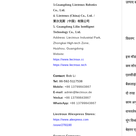
उत्पाद
3.Guangdong Liectroux Robotics
Co., Ltd.
4. Liectroux (China) Co., Ltd. /
莱尔克斯（中国）有限公司
5. Guangdong Lilin Intelligent
Technology Co., Ltd.
Address:
Liectroux Industrial Park,
विवरण
:
Zhongkai High-tech Zone,
Huizhou, Guangdong
Website:
इस
मॉ
https://www.liectroux.cc
कम
शोर
https://www.liectroux.tech
एलसीडी
Contact:
Bob Li
Tel:
86-592-5117538
बैकलाइ
Mobile:
+86 13799843867
E-mail
: admin@liectroux.de
दो
तरह
Wechat
: +86 13799843867
काम
अन
WhatsApp:
+86 13799843867
वायरले
Liectroux Aliexpress Stores:
युंग
विध्
https://www.aliexpress.com
/store/2791190
बेहतर
प
German Company: