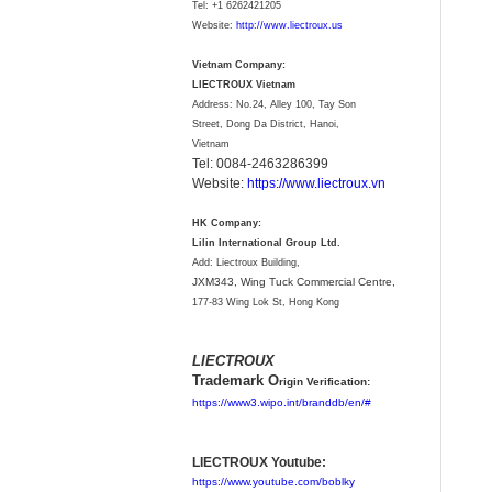
Tel:
+1 6262421205
Website:
http://www.liectroux.us
Vietnam Company:
LIECTROUX Vietnam
Address: No.24, Alley 100, Tay Son
Street, Dong Da District, Hanoi,
Vietnam
Tel: 0084-2463286399
Website:
https://www.liectroux.vn
HK Company:
Lilin International Group Ltd.
Add: Liectroux Building,
JXM343,
Wing Tuck Commercial Centre,
177-83 Wing Lok St, Hong Kong
LIECTROUX
Trademark O
rigin Verification:
https://www3.wipo.int/branddb/en/#
LIECTROUX Youtube:
https://www.youtube.com/boblky