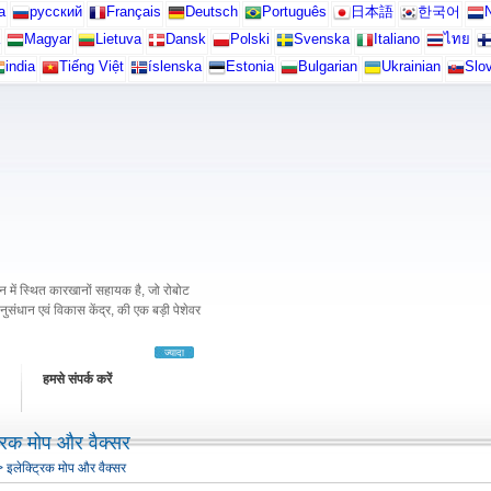
а
русский
Français
Deutsch
Português
日本語
한국어
N
Magyar
Lietuva
Dansk
Polski
Svenska
Italiano
ไทย
india
Tiếng Việt
íslenska
Estonia
Bulgarian
Ukrainian
Slo
में स्थित कारखानों सहायक है, जो रोबोट
अनुसंधान एवं विकास केंद्र, की एक बड़ी पेशेवर
ज्यादा
हमसे संपर्क करें
्रिक मोप और वैक्सर
 इलेक्ट्रिक मोप और वैक्सर