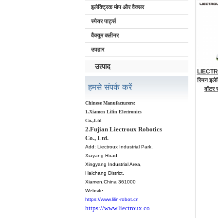
इलेक्ट्रिक मोप और वैक्सर
स्पेयर पार्ट्स
वैक्यूम क्लीनर
उपहार
उत्पाद
LIECTRO
स्पिन इले
हमसे संपर्क करें
वॉटर स्
फ़ंक्शन
Chinese Manufacturers:
वैक्सिंग
1.Xiamen Lilin Electronics
Co.,Ltd
2.Fujian Liectroux Robotics
Co., Ltd.
Add:
Liectroux Industrial Park,
Xiayang Road,
Xingyang Industrial Area,
Haichang District
,
Xiamen
,China 361000
Website:
https://www.lilin-robot.cn
https://www.liectroux.co