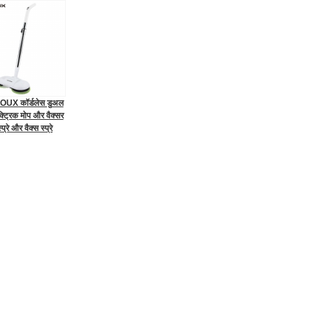
UX कॉर्डलेस डुअल
क्ट्रिक मोप और वैक्सर
प्रे और वैक्स स्प्रे
, वायरलेस मॉपिंग और
 रोबोट के साथ F528A