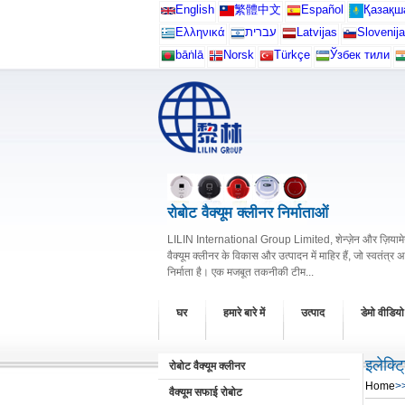
English
繁體中文
Español
Қазақш
Ελληνικά
עברית
Latvijas
Slovenija
bāṅlā
Norsk
Türkçe
Ўзбек тили
रोबोट वैक्यूम क्लीनर निर्माताओं
LILIN International Group Limited, शेन्ज़ेन और ज़ियामेन 
वैक्यूम क्लीनर के विकास और उत्पादन में माहिर हैं, जो स्वतंत्र 
निर्माता है। एक मजबूत तकनीकी टीम...
घर
हमारे बारे में
उत्पाद
डेमो वीडियो
इलेक्ट
रोबोट वैक्यूम क्लीनर
Home
>>
वैक्यूम सफाई रोबोट