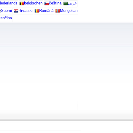
ederlands
belgischen
čeština
عربي
Suomi
Hrvatski
Română
Mongolian
venčina