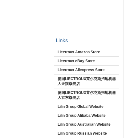
Links
Liectroux Amazon Store
Liectroux eBay Store
Liectroux Aliexpress Store
德国LIECTROUX莱尔克斯扫地机器
人天猫旗舰店
德国LIECTROUX莱尔克斯扫地机器
人京东旗舰店
Lilin Group Global Website
Lilin Group Alibaba Website
Lilin Group Australian Website
Lilin Group Russian Website