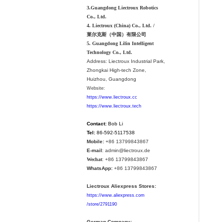
3.Guangdong Liectroux Robotics
Co., Ltd.
4. Liectroux (China) Co., Ltd. /
莱尔克斯（中国）有限公司
5. Guangdong Lilin Intelligent
Technology Co., Ltd.
Address:
Liectroux Industrial Park,
Zhongkai High-tech Zone,
Huizhou, Guangdong
Website:
https://www.liectroux.cc
https://www.liectroux.tech
Contact:
Bob Li
Tel:
86-592-5117538
Mobile:
+86 13799843867
E-mail
: admin@liectroux.de
Wechat
: +86 13799843867
WhatsApp:
+86 13799843867
Liectroux Aliexpress Stores:
https://www.aliexpress.com
/store/2791190
German Company: