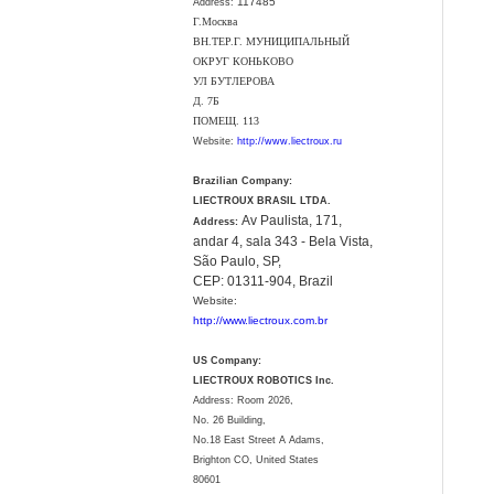
117485
Address:
Г.Москва
ВН.ТЕР.Г. МУНИЦИПАЛЬНЫЙ
ОКРУГ КОНЬКОВО
УЛ БУТЛЕРОВА
Д. 7Б
ПОМЕЩ. 113
Website:
http://www.liectroux.ru
Brazilian Company:
LIECTROUX BRASIL LTDA.
Av Paulista, 171,
Address:
andar 4, sala 343 - Bela Vista,
São Paulo, SP,
CEP: 01311-904, Brazil
Website:
http://www.liectroux.com.br
US Company:
LIECTROUX ROBOTICS Inc.
Address: Room 2026,
No. 26 Building,
No.18 East Street A Adams,
Brighton CO, United States
80601