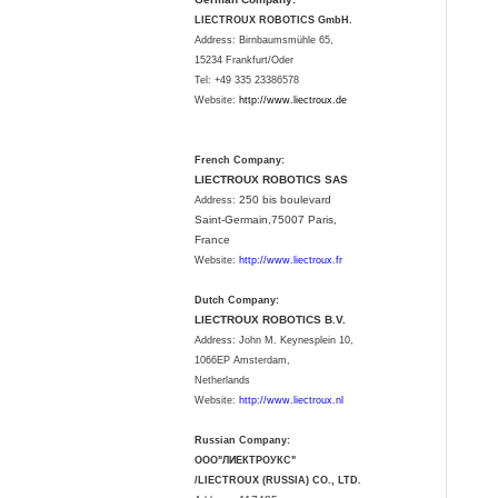
LIECTROUX ROBOTICS GmbH.
Address: Birnbaumsmühle 65,
15234 Frankfurt/Oder
Tel: +49 335 23386578
Website:
http://www.liectroux.
de
French Company:
LIECTROUX ROBOTICS SAS
250 bis boulevard
Address:
Saint-Germain,75007 Paris,
France
Website:
http://www.liectroux.fr
Dutch Company:
LIECTROUX ROBOTICS B.V.
Address:
John M. Keynesplein 10,
1066EP Amsterdam,
Netherlands
Website:
http://www.liectroux.nl
Russian Company:
ООО"ЛИЕКТРОУКС"
/LIECTROUX (RUSSIA) CO., LTD.