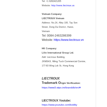
Tel:
+1 6262421205
Website:
http://www.liectroux.us
Vietnam Company:
LIECTROUX Vietnam
Address: No.24, Alley 100, Tay Son
Street, Dong Da District, Hanoi,
Vietnam
Tel: 0084-2463286399
Website:
https://www.liectroux.vn
HK Company:
Lilin International Group Ltd.
Add: Liectroux Building,
JXM343,
Wing Tuck Commercial Centre,
177-83 Wing Lok St, Hong Kong
LIECTROUX
Trademark O
rigin Verification:
https://www3.wipo.int/branddb/en/#
LIECTROUX Youtube:
https://www.youtube.com/boblky